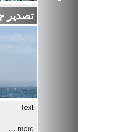
تصدير جم
Text
more …